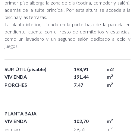
primer piso alberga la zona de día (cocina, comedor y salón),
además de la suite principal. Por esta altura se accede a la
piscina y las terrazas.
La planta inferior, situada en la parte baja de la parcela en
pendiente, cuenta con el resto de dormitorios y estancias,
como un lavadero y un segundo salón dedicado a ocio y
juegos.
SUP. ÚTIL (pisable)
198,91
m2
2
VIVIENDA
191,44
m
2
PORCHES
7,47
m
PLANTA BAJA
2
VIVIENDA
102,70
m
2
estudio
29,55
m