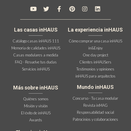
Las casas inHAUS
La experiencia inHAUS
Catálogo casas inHAUS 111
Cómo comprar una casa inHAUS
Memoria de calidades inHAUS
in&Enjoy
Casas modulares a medida
One day project
FAQ - Resuelve tus dudas
Clientes inHAUSers
Servicios inHAUS
Testimonios y opiniones
inHAUS para arquitectos
Mundo inHAUS
Más sobre inHAUS
Concurso - Tu casa modular
Quiénes somos
Revista inMAG
Misión y visión
Responsabilidad social
El éxito de inHAUS
Patrocinios y colaboraciones
Awards