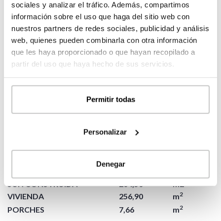
2
escalera
4,30
m
sociales y analizar el tráfico. Además, compartimos
2
salón-comedor
39,07
m
información sobre el uso que haga del sitio web con
nuestros partners de redes sociales, publicidad y análisis
2
cocina
18,36
m
web, quienes pueden combinarla con otra información
2
lavadero
3,08
m
que les haya proporcionado o que hayan recopilado a
2
dormitorio ppal
13,92
m
partir del uso que haya hecho de sus servicios.
2
vestidor
8,72
m
2
baño ppal
7,82
m
Permitir todas
2
TERRAZA
85,51
m
Personalizar
2
terraza piscina
85,51
m
Denegar
SUP. CONSTRUIDA
264,56
m2
2
VIVIENDA
256,90
m
2
PORCHES
7,66
m