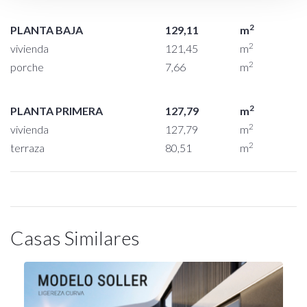
2
PLANTA BAJA
129,11
m
2
vivienda
121,45
m
2
porche
7,66
m
2
PLANTA PRIMERA
127,79
m
2
vivienda
127,79
m
2
terraza
80,51
m
Casas Similares