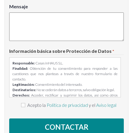
Mensaje
Información básica sobre Protección de Datos
*
Responsable:
Casas inHAUS S.L.
Finalidad:
Obtención de tu consentimiento para responder a las
cuestiones que nos planteas a través de nuestro formulario de
contacto.
Legitimación:
Consentimiento del interesado.
Destinatarios:
No se cederán datos a terceros, salvo obligación legal.
Derechos:
Acceder, rectificar y suprimir los datos, así como otros
derechos, como se explica en la información adicional.
Acepto la
Política de privacidad
y el
Aviso legal
Información adicional:
Puedes consultar la información adicional y
detallada sobre Protección de Datos en el siguiente enlace:
https://casasinhaus.com/ley-de-proteccion-de-datos/