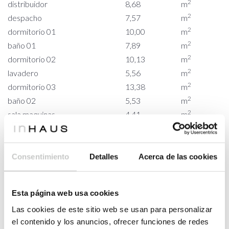
2
distribuidor
8,68
m
2
despacho
7,57
m
2
dormitorio 01
10,00
m
2
baño 01
7,89
m
2
dormitorio 02
10,13
m
2
lavadero
5,56
m
2
dormitorio 03
13,38
m
2
baño 02
5,53
m
2
sala maquinas
4,41
m
2
PORCHES
7,47
m
Consentimiento
Detalles
Acerca de las cookies
2
porche dormitorios
7,47
m
PLANTA PRIMERA
2
VIVIENDA
88,74
m
Esta página web usa cookies
2
acceso
6,96
m
Las cookies de este sitio web se usan para personalizar
2
aseo
3,05
m
el contenido y los anuncios, ofrecer funciones de redes