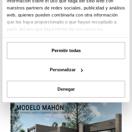
2
información sobre el uso que haga del sitio web con
PORCHES
24,49
m
2
nuestros partners de redes sociales, publicidad y análisis
porche perimetral
24,49
m
2
web, quienes pueden combinarla con otra información
SUP. CONSTRUIDA
154,49
m
2
que les haya proporcionado o que hayan recopilado a
VIVIENDA
130,00
m
2
partir del uso que haya hecho de sus servicios.
PORCHE
24,49
m
PLANTA BAJA
2
vivienda
130,00
m
Permitir todas
porche
24,49
Personalizar
Casas Similares
Denegar