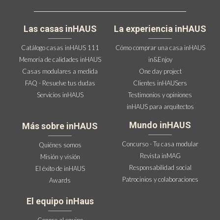
Las casas inHAUS
La experiencia inHAUS
Catálogo casas inHAUS 111
Cómo comprar una casa inHAUS
Memoria de calidades inHAUS
in&Enjoy
Casas modulares a medida
One day project
FAQ - Resuelve tus dudas
Clientes inHAUSers
Servicios inHAUS
Testimonios y opiniones
inHAUS para arquitectos
Mundo inHAUS
Más sobre inHAUS
Concurso - Tu casa modular
Quiénes somos
Revista inMAG
Misión y visión
Responsabilidad social
El éxito de inHAUS
Patrocinios y colaboraciones
Awards
El equipo inHaus