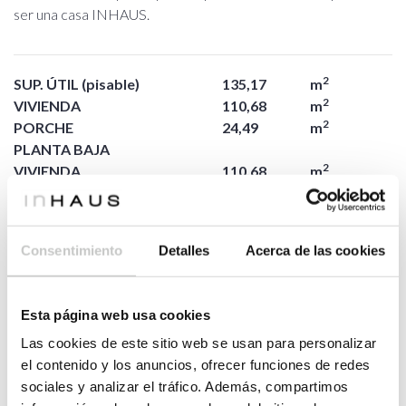
ser una casa INHAUS.
2
SUP. ÚTIL (pisable)
135,17
m
2
VIVIENDA
110,68
m
2
PORCHE
24,49
m
PLANTA BAJA
2
VIVIENDA
110,68
m
2
recibidor
10,40
m
2
baño 01
5,34
m
2
dormitorio 01
11,21
m
Consentimiento
Detalles
Acerca de las cookies
2
cocina
7,10
m
2
salón comedor
34,00
m
2
distribuidor
2,65
m
Esta página web usa cookies
2
dormitorio 02
10,58
m
2
Las cookies de este sitio web se usan para personalizar
baño 02
4,97
m
2
el contenido y los anuncios, ofrecer funciones de redes
vestidor
6,65
m
2
sociales y analizar el tráfico. Además, compartimos
dormitorio ppal
17,78
m