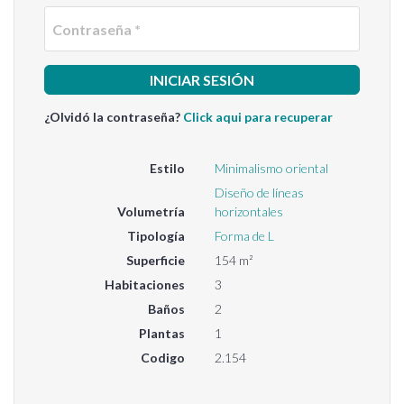
Contra
¿Olvidó la contraseña?
Click aqui para recuperar
Estilo
Minimalismo oriental
Diseño de líneas
Volumetría
horizontales
Tipología
Forma de L
Superficie
154 m²
Habitaciones
3
Baños
2
Plantas
1
Codigo
2.154