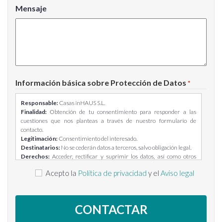
Mensaje
Información básica sobre Protección de Datos
*
Responsable:
Casas inHAUS S.L.
Finalidad:
Obtención de tu consentimiento para responder a las
cuestiones que nos planteas a través de nuestro formulario de
contacto.
Legitimación:
Consentimiento del interesado.
Destinatarios:
No se cederán datos a terceros, salvo obligación legal.
Derechos:
Acceder, rectificar y suprimir los datos, así como otros
derechos, como se explica en la información adicional.
Acepto la
Política de privacidad
y el
Aviso legal
Información adicional:
Puedes consultar la información adicional y
detallada sobre Protección de Datos en el siguiente enlace:
https://casasinhaus.com/ley-de-proteccion-de-datos/