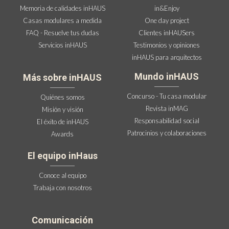
Memoria de calidades inHAUS
in&Enjoy
Casas modulares a medida
One day project
FAQ - Resuelve tus dudas
Clientes inHAUSers
Servicios inHAUS
Testimonios y opiniones
inHAUS para arquitectos
Mundo inHAUS
Más sobre inHAUS
Concurso - Tu casa modular
Quiénes somos
Revista inMAG
Misión y visión
Responsabilidad social
El éxito de inHAUS
Patrocinios y colaboraciones
Awards
El equipo inHaus
Conoce al equipo
Trabaja con nosotros
Comunicación