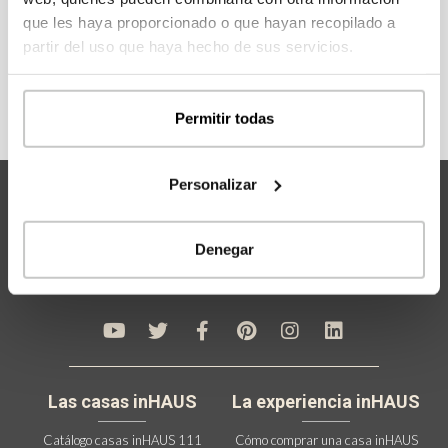
que les haya proporcionado o que hayan recopilado a
REGÍSTRATE
partir del uso que haya hecho de sus servicios.
Permitir todas
Personalizar
Denegar
Las casas inHAUS
La experiencia inHAUS
Catálogo casas inHAUS 111
Cómo comprar una casa inHAUS