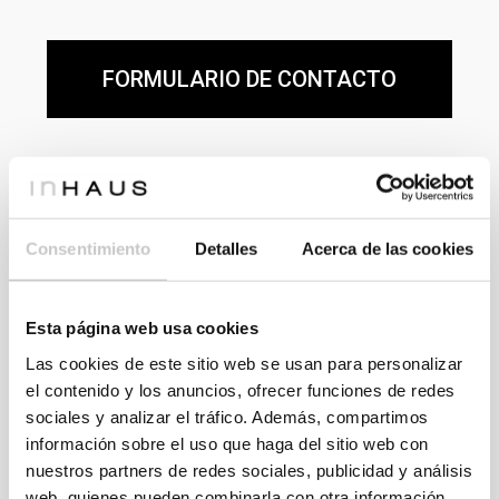
FORMULARIO DE CONTACTO
Consentimiento
Detalles
Acerca de las cookies
Consulta modelos y precios
Esta página web usa cookies
En nuestro Catálogo 111 dispones de más de cien
Las cookies de este sitio web se usan para personalizar
el contenido y los anuncios, ofrecer funciones de redes
modelos de casas para escoger. Regístrate para
sociales y analizar el tráfico. Además, compartimos
acceder a la información y precios de todos los
información sobre el uso que haga del sitio web con
modelos.
nuestros partners de redes sociales, publicidad y análisis
web, quienes pueden combinarla con otra información