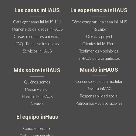
Las casas inHAUS
La experiencia inHAUS
Catálogo casas inHAUS 111
Cómo comprar una casa inHAUS
Memoria de calidades inHAUS
in&Enjoy
Casas modulares a medida
One day project
FAQ - Resuelve tus dudas
Clientes inHAUSers
Servicios inHAUS
Testimonios y opiniones
inHAUS para arquitectos
Mundo inHAUS
Más sobre inHAUS
Concurso - Tu casa modular
Quiénes somos
Revista inMAG
Misión y visión
Responsabilidad social
El éxito de inHAUS
Patrocinios y colaboraciones
Awards
El equipo inHaus
Conoce al equipo
Trabaja con nosotros