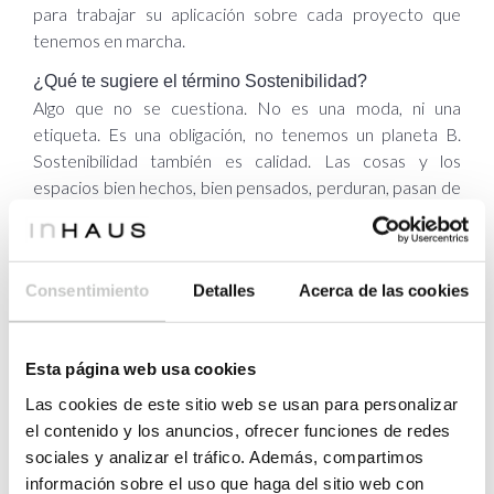
para trabajar su aplicación sobre cada proyecto que
tenemos en marcha.
¿Qué te sugiere el término Sostenibilidad?
Algo que no se cuestiona. No es una moda, ni una
etiqueta. Es una obligación, no tenemos un planeta B.
Sostenibilidad también es calidad. Las cosas y los
espacios bien hechos, bien pensados, perduran, pasan de
manos y se adaptan a nuevos usos.
¿Qué papel crees que tiene el diseñador y sus
decisiones con respecto al impacto sobre el medio
Consentimiento
Detalles
Acerca de las cookies
ambiente y la sociedad?
Creo que la sostenibilidad en el diseño es una
responsabilidad compartida, en la que entran en juego
Esta página web usa cookies
muchos factores, como el cultural, la demanda del
Las cookies de este sitio web se usan para personalizar
consumidor, la estrategia política al respecto… En países
el contenido y los anuncios, ofrecer funciones de redes
como Suecia, por ejemplo, todos los productos son
sociales y analizar el tráfico. Además, compartimos
sostenibles porque todos esos factores van en la misma
información sobre el uso que haga del sitio web con