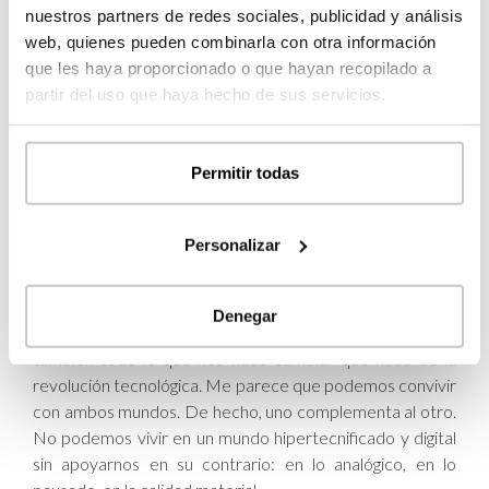
dirección; cumplen con normativas de materiales o de
nuestros partners de redes sociales, publicidad y análisis
compensación ambiental. La sociedad ni se plantea que
web, quienes pueden combinarla con otra información
algo pueda no ser responsable con el medioambiente, es
que les haya proporcionado o que hayan recopilado a
una actitud asumida por todos, así que la fabricación solo
partir del uso que haya hecho de sus servicios.
va en esa dirección. En otros países se ha avanzado
mucho, pero queda también un abismo por hacer.
Por un lado, hay en el panorama internacional del
Permitir todas
diseño una fuerte tendencia de vuelta a lo artesanal y
por otro otra súper tecnológica…¿en que coordenadas
Personalizar
te sientes más cómodo?
Me interesa todo: la calidad del trabajo artesano, la
recuperación de técnicas olvidadas, lo que está hecho
Denegar
con detalle, con mucha calidad, por manos expertas. Pero
también todo lo que nos hace cambiar que nace de la
revolución tecnológica. Me parece que podemos convivir
con ambos mundos. De hecho, uno complementa al otro.
No podemos vivir en un mundo hipertecnificado y digital
sin apoyarnos en su contrario: en lo analógico, en lo