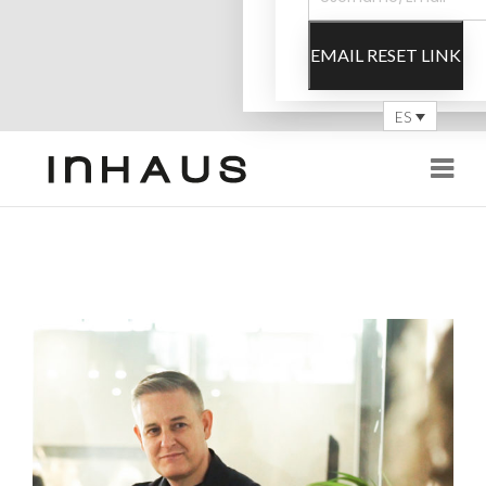
EMAIL RESET LINK
ES
Navi