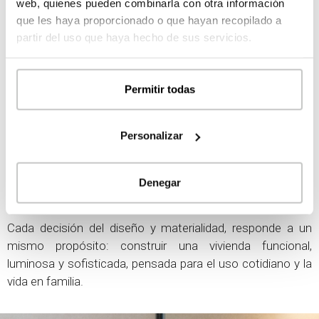
web, quienes pueden combinarla con otra información
que les haya proporcionado o que hayan recopilado a
El interior de la vivienda refleja una cuidada selección de
partir del uso que haya hecho de sus servicios.
materialidades definida junto a los clientes, con una clara
apuesta por la calidad, la durabilidad y la coherencia
estética.
Permitir todas
Predominan las maderas claras en formato de listones y
panelados, que aportan calidez y luminosidad a los
Personalizar
espacios. Estos elementos se combinan con paneles de
gran formato que recorren las estancias de suelo a techo,
Denegar
reforzando la continuidad visual y la sensación de
amplitud.
Cada decisión del diseño y materialidad, responde a un
mismo propósito: construir una vivienda funcional,
luminosa y sofisticada, pensada para el uso cotidiano y la
vida en familia.