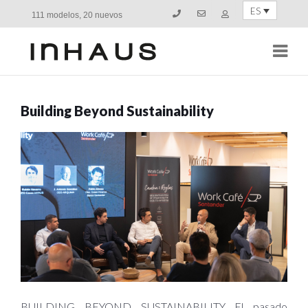
ES
111 modelos, 20 nuevos
Navi
Building Beyond Sustainability
BUILDING BEYOND SUSTAINABILITY El pasado