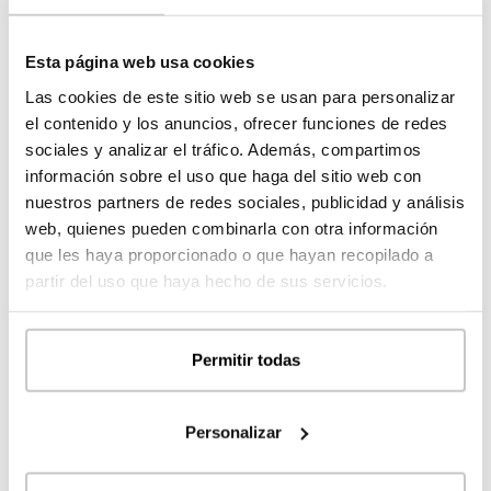
Esta página web usa cookies
Las cookies de este sitio web se usan para personalizar
el contenido y los anuncios, ofrecer funciones de redes
sociales y analizar el tráfico. Además, compartimos
información sobre el uso que haga del sitio web con
nuestros partners de redes sociales, publicidad y análisis
web, quienes pueden combinarla con otra información
Entrega de Premios III Concurso Internacional inHAUS
que les haya proporcionado o que hayan recopilado a
LAB “Diseña tu casa modular”. 24 de Febrero 2020 en
partir del uso que haya hecho de sus servicios.
Cosentino City de Madrid INSTANTÁNEA DEL
EVENTO Más de 400 propuestas recibidas desde 47
países de los cinco continentes que han aportado su
Permitir todas
punto de vista fresco e innovador a la arquitectura
modular. Madrid, 25 de febrero de 2020. Como broche
de oro…
Personalizar