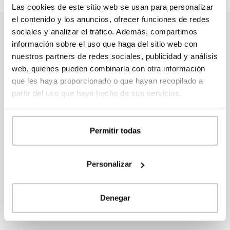
Las cookies de este sitio web se usan para personalizar
el contenido y los anuncios, ofrecer funciones de redes
sociales y analizar el tráfico. Además, compartimos
información sobre el uso que haga del sitio web con
nuestros partners de redes sociales, publicidad y análisis
Contacta con nosotros
web, quienes pueden combinarla con otra información
que les haya proporcionado o que hayan recopilado a
Tanto si eres particular como profesional, no dudes
partir del uso que haya hecho de sus servicios.
en contactar con nosotros para ampliar información,
pedir presupuesto personalizado o realizar cualquier
consulta.
Permitir todas
Personalizar
FORMULARIO DE CONTACTO
Denegar