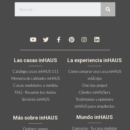
Las casas inHAUS
La experiencia inHAUS
Catálogo casas inHAUS 111
Cómo comprar una casa inHAUS
Memoria de calidades inHAUS
in&Enjoy
Casas modulares a medida
One day project
FAQ - Resuelve tus dudas
Clientes inHAUSers
Servicios inHAUS
Testimonios y opiniones
inHAUS para arquitectos
Mundo inHAUS
Más sobre inHAUS
Concurso - Tu casa modular
Quiénes somos