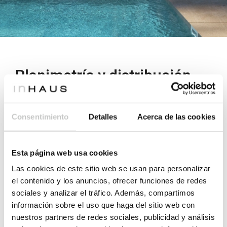
Planimetría y distribución
Vivienda modular 2, promoción de
Consentimiento
Detalles
Acerca de las cookies
casas industrializadas en Ibiza
Planta baja
Esta página web usa cookies
Las cookies de este sitio web se usan para personalizar
el contenido y los anuncios, ofrecer funciones de redes
sociales y analizar el tráfico. Además, compartimos
información sobre el uso que haga del sitio web con
nuestros partners de redes sociales, publicidad y análisis