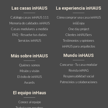
Las casas inHAUS
La experiencia inHAUS
Catálogo casas inHAUS 111
Cómo comprar una casa inHAUS
Memoria de calidades inHAUS
in&Enjoy
Casas modulares a medida
One day project
FAQ - Resuelve tus dudas
Clientes inHAUSers
Servicios inHAUS
Testimonios y opiniones
inHAUS para arquitectos
Mundo inHAUS
Más sobre inHAUS
Concurso - Tu casa modular
Quiénes somos
Revista inMAG
Misión y visión
Responsabilidad social
El éxito de inHAUS
Patrocinios y colaboraciones
Awards
El equipo inHaus
Conoce al equipo
Trabaja con nosotros