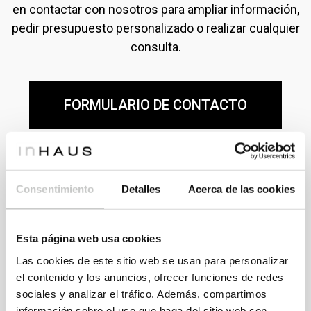
en contactar con nosotros para ampliar información,
pedir presupuesto personalizado o realizar cualquier
consulta.
FORMULARIO DE CONTACTO
Consentimiento
Detalles
Acerca de las cookies
Esta página web usa cookies
Consulta modelos y precios
Las cookies de este sitio web se usan para personalizar
el contenido y los anuncios, ofrecer funciones de redes
En nuestro Catálogo 111 dispones de más de cien
sociales y analizar el tráfico. Además, compartimos
modelos de casas para escoger. Regístrate para
información sobre el uso que haga del sitio web con