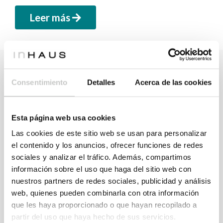
Leer más
Consentimiento
Detalles
Acerca de las cookies
Contacta con nosotros
Esta página web usa cookies
Tanto si eres particular como profesional, no dudes
en contactar con nosotros para ampliar información,
Las cookies de este sitio web se usan para personalizar
pedir presupuesto personalizado o realizar cualquier
el contenido y los anuncios, ofrecer funciones de redes
sociales y analizar el tráfico. Además, compartimos
consulta.
información sobre el uso que haga del sitio web con
nuestros partners de redes sociales, publicidad y análisis
web, quienes pueden combinarla con otra información
FORMULARIO DE CONTACTO
que les haya proporcionado o que hayan recopilado a
partir del uso que haya hecho de sus servicios.