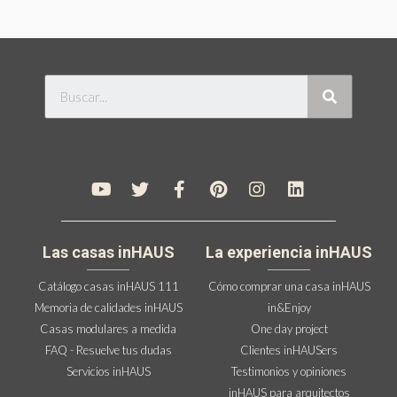
Las casas inHAUS
La experiencia inHAUS
Catálogo casas inHAUS 111
Cómo comprar una casa inHAUS
Memoria de calidades inHAUS
in&Enjoy
Casas modulares a medida
One day project
FAQ - Resuelve tus dudas
Clientes inHAUSers
Servicios inHAUS
Testimonios y opiniones
inHAUS para arquitectos