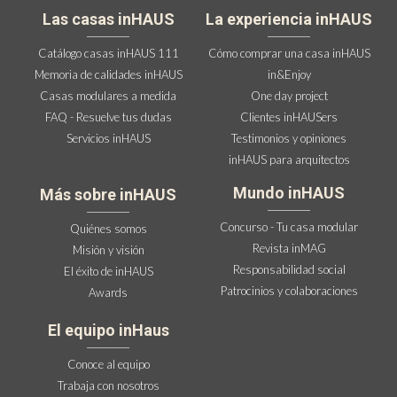
Las casas inHAUS
La experiencia inHAUS
Catálogo casas inHAUS 111
Cómo comprar una casa inHAUS
Memoria de calidades inHAUS
in&Enjoy
Casas modulares a medida
One day project
FAQ - Resuelve tus dudas
Clientes inHAUSers
Servicios inHAUS
Testimonios y opiniones
inHAUS para arquitectos
Mundo inHAUS
Más sobre inHAUS
Concurso - Tu casa modular
Quiénes somos
Revista inMAG
Misión y visión
Responsabilidad social
El éxito de inHAUS
Patrocinios y colaboraciones
Awards
El equipo inHaus
Conoce al equipo
Trabaja con nosotros