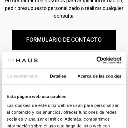
en contactar con nosotros para ampliar información,
pedir presupuesto personalizado o realizar cualquier
consulta.
FORMULARIO DE CONTACTO
Consentimiento
Detalles
Acerca de las cookies
Esta página web usa cookies
Consulta modelos y precios
Las cookies de este sitio web se usan para personalizar
En nuestro Catálogo 111 dispones de más de cien
el contenido y los anuncios, ofrecer funciones de redes
sociales y analizar el tráfico. Además, compartimos
modelos de casas para escoger. Regístrate para
información sobre el uso que haga del sitio web con