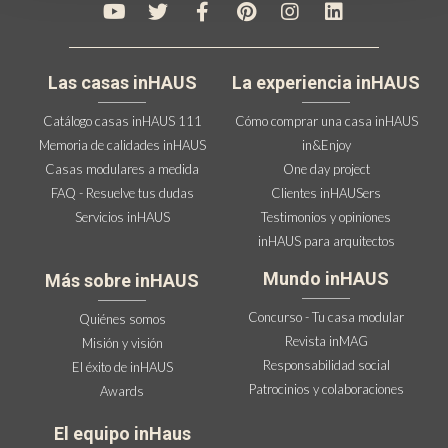
Las casas inHAUS
La experiencia inHAUS
Catálogo casas inHAUS 111
Cómo comprar una casa inHAUS
Memoria de calidades inHAUS
in&Enjoy
Casas modulares a medida
One day project
FAQ - Resuelve tus dudas
Clientes inHAUSers
Servicios inHAUS
Testimonios y opiniones
inHAUS para arquitectos
Mundo inHAUS
Más sobre inHAUS
Concurso - Tu casa modular
Quiénes somos
Revista inMAG
Misión y visión
Responsabilidad social
El éxito de inHAUS
Patrocinios y colaboraciones
Awards
El equipo inHaus