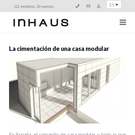
ES
111 modelos, 20 nuevos
Navi
La cimentación de una casa modular
En España, el concepto de casa modular, y todo lo que