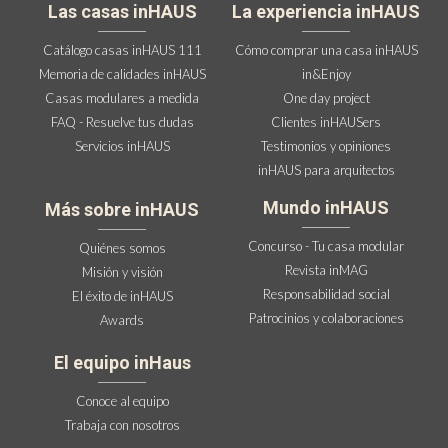
Las casas inHAUS
La experiencia inHAUS
Catálogo casas inHAUS 111
Cómo comprar una casa inHAUS
Memoria de calidades inHAUS
in&Enjoy
Casas modulares a medida
One day project
FAQ - Resuelve tus dudas
Clientes inHAUSers
Servicios inHAUS
Testimonios y opiniones
inHAUS para arquitectos
Mundo inHAUS
Más sobre inHAUS
Concurso - Tu casa modular
Quiénes somos
Revista inMAG
Misión y visión
Responsabilidad social
El éxito de inHAUS
Patrocinios y colaboraciones
Awards
El equipo inHaus
Conoce al equipo
Trabaja con nosotros