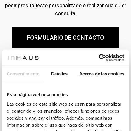
pedir presupuesto personalizado o realizar cualquier
consulta.
FORMULARIO DE CONTACTO
Consentimiento
Detalles
Acerca de las cookies
Esta página web usa cookies
Consulta modelos y precios
Las cookies de este sitio web se usan para personalizar
el contenido y los anuncios, ofrecer funciones de redes
En nuestro Catálogo 111 dispones de más de cien
sociales y analizar el tráfico. Además, compartimos
modelos de casas para escoger. Regístrate para
información sobre el uso que haga del sitio web con
acceder a la información y precios de todos los