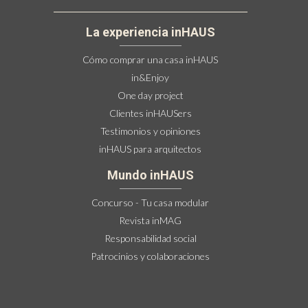
La experiencia inHAUS
Cómo comprar una casa inHAUS
in&Enjoy
One day project
Clientes inHAUSers
Testimonios y opiniones
inHAUS para arquitectos
Mundo inHAUS
Concurso - Tu casa modular
Revista inMAG
Responsabilidad social
Patrocinios y colaboraciones