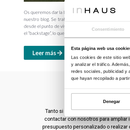
Os queremos dar la bienvenida desde casas modulare
nuestro blog. Se trata de un apartado desde el que
desde el punto de vista de lo que ocurre en nuestras o
Consentimiento
el “backstage”, lo que “se está…
Esta página web usa cookie
Leer más
Las cookies de este sitio we
y analizar el tráfico. Ademá
redes sociales, publicidad y
que hayan recopilado a parti
Contacta con noso
Denegar
Tanto si eres particular como profes
contactar con nosotros para ampliar 
presupuesto personalizado o realizar 