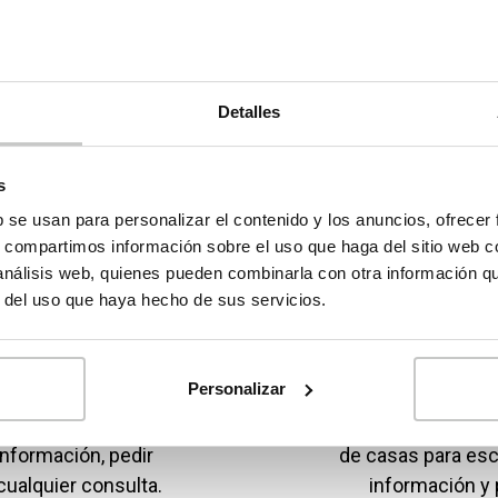
s inHAUS a esta nueva, y esperemos productiva, sección de
 hablaremos de la actualidad de nuestras casas modulares,
ficinas, fábricas, y espacios comerciales, para que conozcáis
Detalles
s
b se usan para personalizar el contenido y los anuncios, ofrecer
s, compartimos información sobre el uso que haga del sitio web 
 análisis web, quienes pueden combinarla con otra información q
r del uso que haya hecho de sus servicios.
tros
Consult
Personalizar
ional, no dudes en
En nuestro Catálogo 
información, pedir
de casas para esc
cualquier consulta.
información y 