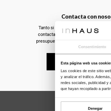
Contacta con noso
Tanto si eres particular como profes
contactar con nosotros para ampliar 
presupuesto personalizado o realizar 
Consentimiento
FORMULARIO DE CON
Esta página web usa cookie
Las cookies de este sitio we
y analizar el tráfico. Ademá
redes sociales, publicidad y
que hayan recopilado a parti
Denegar