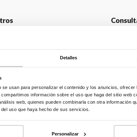
tros
Consult
ional, no dudes en
En nuestro Catálogo 
información, pedir
de casas para esc
cualquier consulta.
información y 
Detalles
TACTO
s
b se usan para personalizar el contenido y los anuncios, ofrecer
s, compartimos información sobre el uso que haga del sitio web 
 análisis web, quienes pueden combinarla con otra información q
r del uso que haya hecho de sus servicios.
Personalizar