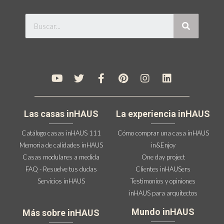
Las casas inHAUS
La experiencia inHAUS
Catálogo casas inHAUS 111
Cómo comprar una casa inHAUS
Memoria de calidades inHAUS
in&Enjoy
Casas modulares a medida
One day project
FAQ - Resuelve tus dudas
Clientes inHAUSers
Servicios inHAUS
Testimonios y opiniones
inHAUS para arquitectos
Mundo inHAUS
Más sobre inHAUS