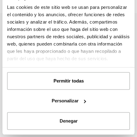
Las cookies de este sitio web se usan para personalizar
el contenido y los anuncios, ofrecer funciones de redes
sociales y analizar el tráfico. Además, compartimos
información sobre el uso que haga del sitio web con
nuestros partners de redes sociales, publicidad y análisis
Contacta con nosotros
web, quienes pueden combinarla con otra información
que les haya proporcionado o que hayan recopilado a
Tanto si eres particular como profesional, no dudes
partir del uso que haya hecho de sus servicios.
en contactar con nosotros para ampliar información,
pedir presupuesto personalizado o realizar cualquier
consulta.
Permitir todas
Personalizar
FORMULARIO DE CONTACTO
Denegar