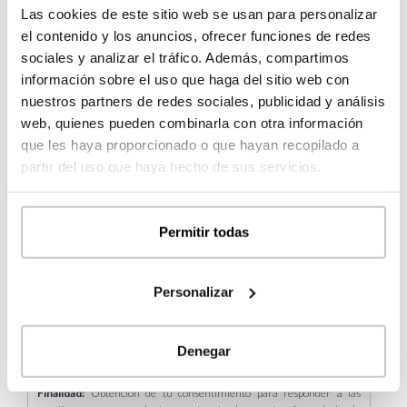
Contacta con nosotros
Las cookies de este sitio web se usan para personalizar
el contenido y los anuncios, ofrecer funciones de redes
Nombre
*
sociales y analizar el tráfico. Además, compartimos
información sobre el uso que haga del sitio web con
nuestros partners de redes sociales, publicidad y análisis
Email
*
web, quienes pueden combinarla con otra información
que les haya proporcionado o que hayan recopilado a
partir del uso que haya hecho de sus servicios.
Teléfono
*
Tipo
Permitir todas
de
cliente
Mensaje
*
*
Personalizar
Información básica sobre Protección de Datos
*
Denegar
Responsable:
Casas inHAUS S.L.
Finalidad:
Obtención de tu consentimiento para responder a las