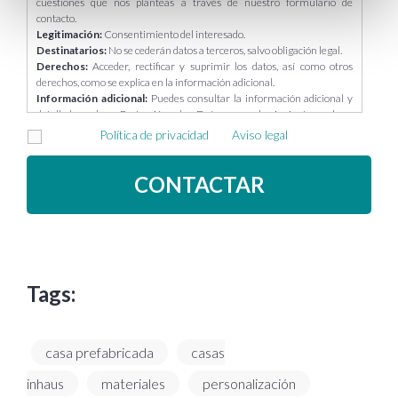
cuestiones que nos planteas a través de nuestro formulario de
contacto.
Legitimación:
Consentimiento del interesado.
Destinatarios:
No se cederán datos a terceros, salvo obligación legal.
Derechos:
Acceder, rectificar y suprimir los datos, así como otros
derechos, como se explica en la información adicional.
Información adicional:
Puedes consultar la información adicional y
detallada sobre Protección de Datos en el siguiente enlace:
https://casasinhaus.com/ley-de-proteccion-de-datos/
Acepto la
Política de privacidad
y el
Aviso legal
Tags:
casa prefabricada
casas
inhaus
materiales
personalización