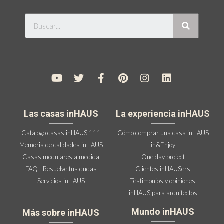
Las casas inHAUS
La experiencia inHAUS
Catálogo casas inHAUS 111
Cómo comprar una casa inHAUS
Memoria de calidades inHAUS
in&Enjoy
Casas modulares a medida
One day project
FAQ - Resuelve tus dudas
Clientes inHAUSers
Servicios inHAUS
Testimonios y opiniones
inHAUS para arquitectos
Mundo inHAUS
Más sobre inHAUS