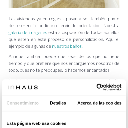
Las viviendas ya entregadas pasan a ser también punto
de referencia, pudiendo servir de orientación. Nuestra
galería de imágenes
está a disposición de todos aquellos
que estén en este proceso de personalización. Aquí el
ejemplo de algunas de
nuestros baños.
Aunque también puede que seas de los que no tiene
tiempo y que prefiere que nos encarguemos nosotros de
todo, pues no te preocupes, lo hacemos encantados.
En definitiva esta personalización es un elemento más del
concepto
todo incluido
con el que trabajamos. En Casas
inHaus queremos ponerte las cosas fáciles, porque tener
una vivienda tal y como nos la imaginamos nunca ha sido
Consentimiento
Detalles
Acerca de las cookies
tan fácil.
Esta página web usa cookies