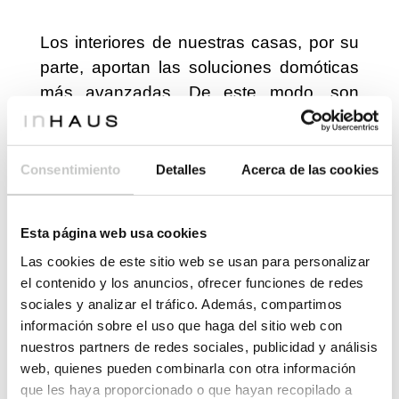
Los interiores de nuestras casas, por su
parte, aportan las soluciones domóticas
más avanzadas. De este modo, son
viviendas inteligentes, prácticamente
autónomas.
Consentimiento
Detalles
Acerca de las cookies
Por su parte, las cocinas y baños,
disponen de materiales de última
generación, de firmas de máxima
Esta página web usa cookies
garantía.
Las cookies de este sitio web se usan para personalizar
el contenido y los anuncios, ofrecer funciones de redes
sociales y analizar el tráfico. Además, compartimos
información sobre el uso que haga del sitio web con
Además, las Casas inHAUS son
nuestros partners de redes sociales, publicidad y análisis
modernas por definición. ¿Qué hay más
web, quienes pueden combinarla con otra información
avanzado que la construcción modular
que les haya proporcionado o que hayan recopilado a