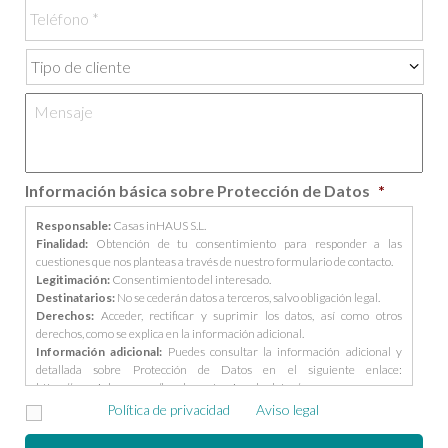
Tipo
de
cliente
Mensaje
*
*
Información básica sobre Protección de Datos
*
Responsable:
Casas inHAUS S.L.
Finalidad:
Obtención de tu consentimiento para responder a las
cuestiones que nos planteas a través de nuestro formulario de contacto.
Legitimación:
Consentimiento del interesado.
Destinatarios:
No se cederán datos a terceros, salvo obligación legal.
Derechos:
Acceder, rectificar y suprimir los datos, así como otros
derechos, como se explica en la información adicional.
Información adicional:
Puedes consultar la información adicional y
detallada sobre Protección de Datos en el siguiente enlace:
https://casasinhaus.com/ley-de-proteccion-de-datos/
Acepto la
Política de privacidad
y el
Aviso legal