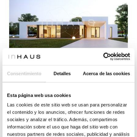
Ya parece que va pasando la crisis y todos queremos
mejorar en nuestra calidad de vida. La estabilidad laboral
Consentimiento
Detalles
Acerca de las cookies
o el crecimiento familiar nos indica que debemos cambiar
nuestro piso o adosado de origen a una vivienda con
jardín más adecuada a la situación familiar. Esta es una
Esta página web usa cookies
reflexión muy común en las familias y lógica desde el
Las cookies de este sitio web se usan para personalizar
punto de…
el contenido y los anuncios, ofrecer funciones de redes
sociales y analizar el tráfico. Además, compartimos
información sobre el uso que haga del sitio web con
Leer más
nuestros partners de redes sociales, publicidad y análisis