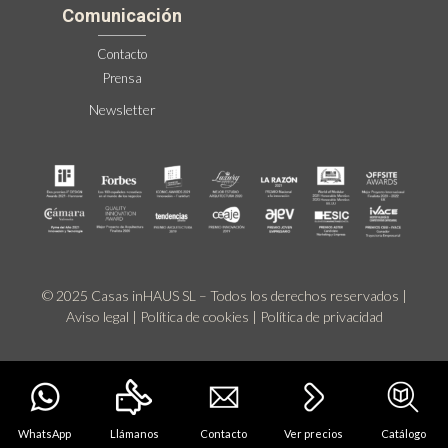
Comunicación
Contacto
Prensa
Newsletter
© 2025 Casas inHAUS SL – Todos los derechos reservados |
Aviso legal
|
Política de cookies
|
Política de privacidad
WhatsApp
Llámanos
Contacto
Ver precios
Catálogo