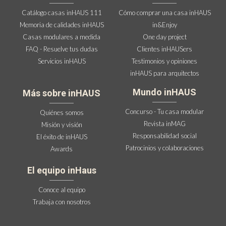
Catálogo casas inHAUS 111
Cómo comprar una casa inHAUS
Memoria de calidades inHAUS
in&Enjoy
Casas modulares a medida
One day project
FAQ - Resuelve tus dudas
Clientes inHAUSers
Servicios inHAUS
Testimonios y opiniones
inHAUS para arquitectos
Mundo inHAUS
Más sobre inHAUS
Concurso - Tu casa modular
Quiénes somos
Revista inMAG
Misión y visión
Responsabilidad social
El éxito de inHAUS
Patrocinios y colaboraciones
Awards
El equipo inHaus
Conoce al equipo
Trabaja con nosotros