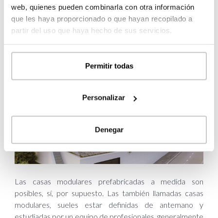
web, quienes pueden combinarla con otra información
que les haya proporcionado o que hayan recopilado a
partir del uso que haya hecho de sus servicios.
Casas modulares prefabricadas a medida.
Un error muy común
Permitir todas
Personalizar
Denegar
Las casas modulares prefabricadas a medida son
posibles, sí, por supuesto. Las también llamadas casas
modulares, sueles estar definidas de antemano y
estudiadas por un equipo de profesionales, generalmente