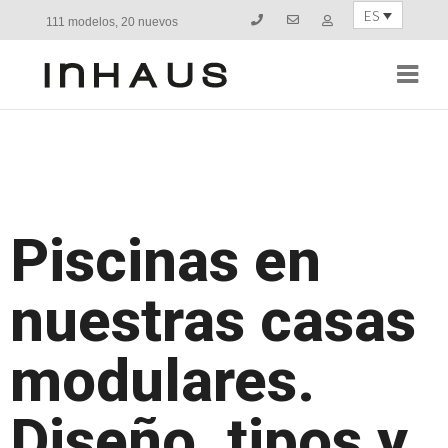
ES
111 modelos, 20 nuevos
Navi
Piscinas en
nuestras casas
modulares.
Diseño, tipos y